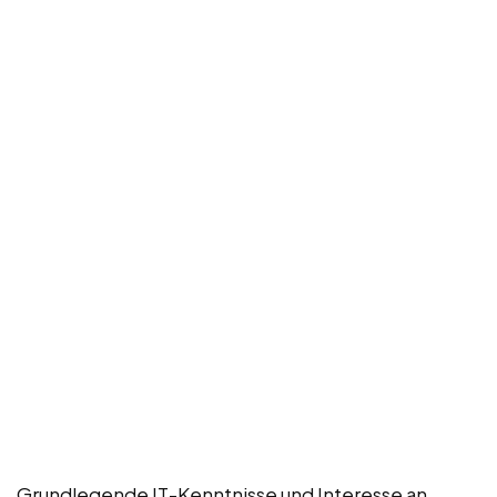
Grundlegende IT-Kenntnisse und Interesse an