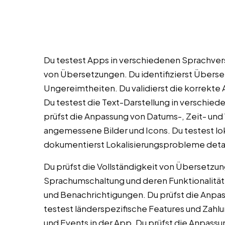
Du testest Apps in verschiedenen Sprachvers
von Übersetzungen. Du identifizierst Überse
Ungereimtheiten. Du validierst die korrekt
Du testest die Text-Darstellung in verschi
prüfst die Anpassung von Datums-, Zeit- und 
angemessene Bilder und Icons. Du testest lokal
dokumentierst Lokalisierungsprobleme detail
Du prüfst die Vollständigkeit von Übersetzu
Sprachumschaltung und deren Funktionalität.
und Benachrichtigungen. Du prüfst die Anpas
testest länderspezifische Features und Zahl
und Events in der App. Du prüfst die Anpas