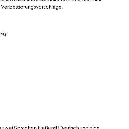
nd Verbesserungsvorschläge.
eige
ns zwei Sprachen fließend (Deutsch und eine