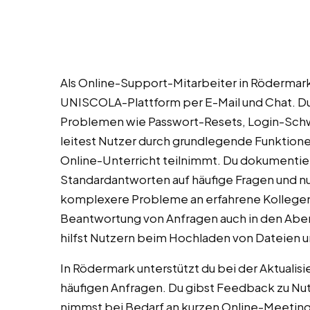
Als Online-Support-Mitarbeiter in Rödermar
UNISCOLA-Plattform per E-Mail und Chat. Du 
Problemen wie Passwort-Resets, Login-Schw
leitest Nutzer durch grundlegende Funktione
Online-Unterricht teilnimmt. Du dokumentier
Standardantworten auf häufige Fragen und nu
komplexere Probleme an erfahrene Kollegen 
Beantwortung von Anfragen auch in den Aben
hilfst Nutzern beim Hochladen von Dateien un
In Rödermark unterstützt du bei der Aktualis
häufigen Anfragen. Du gibst Feedback zu Nu
nimmst bei Bedarf an kurzen Online-Meetings 