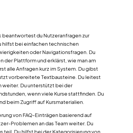
k beantwortest du Nutzeranfragen zur
hilfst bei einfachen technischen
ierigkeiten oder Navigationsfragen. Du
n der Plattform und erklärst, wie man am
st alle Anfragen kurz im System. Du gibst
tzt vorbereitete Textbausteine. Du leitest
weiter. Du unterstützt bei der
dstunden, wenn viele Kurse stattfinden. Du
d beim Zugriff auf Kursmaterialien.
ierung von FAQ-Einträgen basierend auf
tzer-Problemen an das Team weiter. Du
teil. Du hilfst bei der Kategorisierung von