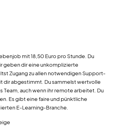
Nebenjob mit 18,50 Euro pro Stunde. Du
r geben dir eine unkomplizierte
ältst Zugang zu allen notwendigen Support-
mit dir abgestimmt. Du sammelst wertvolle
es Team, auch wenn ihr remote arbeitet. Du
n. Es gibt eine faire und pünktliche
ntierten E-Learning-Branche.
eige