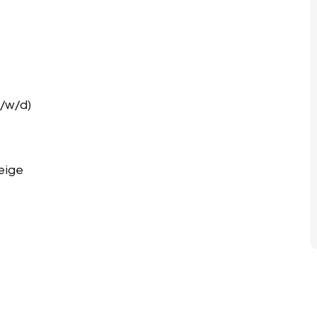
m/w/d)
eige