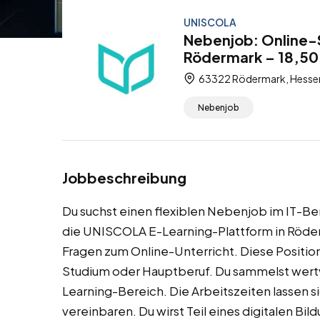
UNISCOLA
Nebenjob: Online-
Rödermark – 18,50
63322 Rödermark, Hessen
Nebenjob
Jobbeschreibung
Du suchst einen flexiblen Nebenjob im IT-Be
die UNISCOLA E-Learning-Plattform in Röder
Fragen zum Online-Unterricht. Diese Position
Studium oder Hauptberuf. Du sammelst wertv
Learning-Bereich. Die Arbeitszeiten lassen s
vereinbaren. Du wirst Teil eines digitalen B