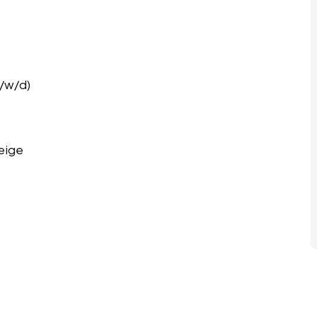
m/w/d)
eige