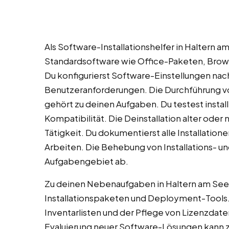
Als Software-Installationshelfer in Haltern am
Standardsoftware wie Office-Paketen, Brows
Du konfigurierst Software-Einstellungen na
Benutzeranforderungen. Die Durchführung 
gehört zu deinen Aufgaben. Du testest instal
Kompatibilität. Die Deinstallation alter oder 
Tätigkeit. Du dokumentierst alle Installation
Arbeiten. Die Behebung von Installations- u
Aufgabengebiet ab.
Zu deinen Nebenaufgaben in Haltern am See 
Installationspaketen und Deployment-Tools. D
Inventarlisten und der Pflege von Lizenzdat
Evaluierung neuer Software-Lösungen kann z