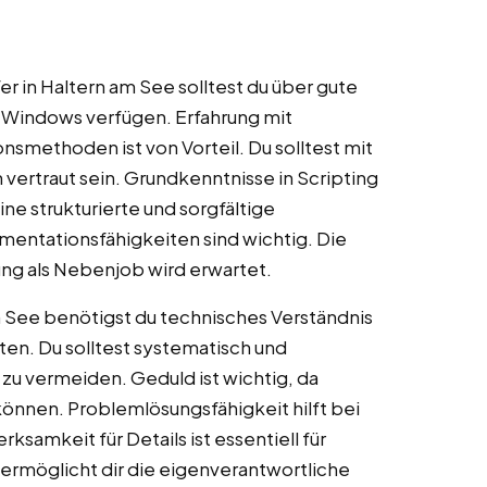
fer in Haltern am See solltest du über gute
r Windows verfügen. Erfahrung mit
smethoden ist von Vorteil. Du solltest mit
vertraut sein. Grundkenntnisse in Scripting
e strukturierte und sorgfältige
entationsfähigkeiten sind wichtig. Die
tung als Nebenjob wird erwartet.
am See benötigst du technisches Verständnis
en. Du solltest systematisch und
zu vermeiden. Geduld ist wichtig, da
können. Problemlösungsfähigkeit hilft bei
ksamkeit für Details ist essentiell für
 ermöglicht dir die eigenverantwortliche