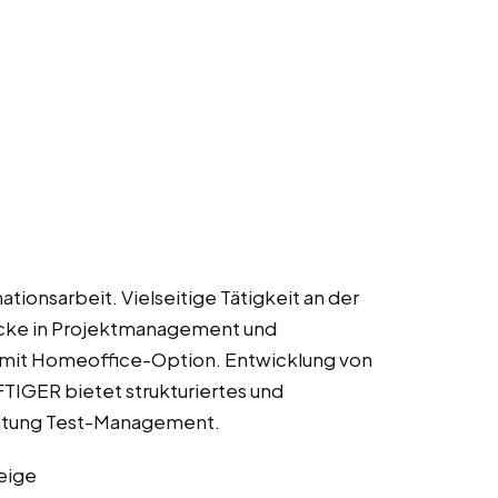
tionsarbeit. Vielseitige Tätigkeit an der
licke in Projektmanagement und
g mit Homeoffice-Option. Entwicklung von
FTIGER bietet strukturiertes und
ichtung Test-Management.
eige