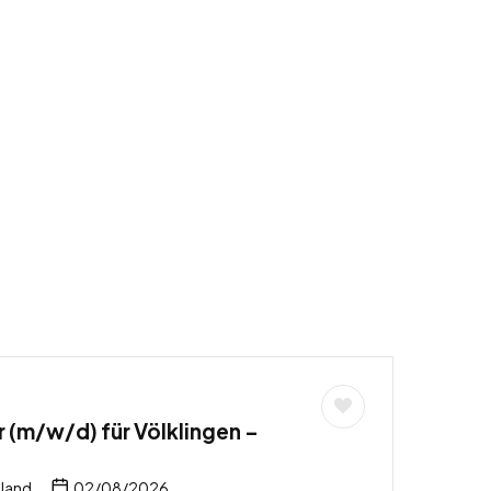
r (m/w/d) für Völklingen –
hland
02/08/2026