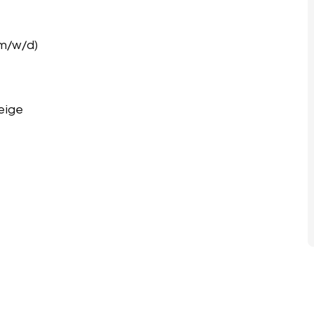
m/w/d)
eige