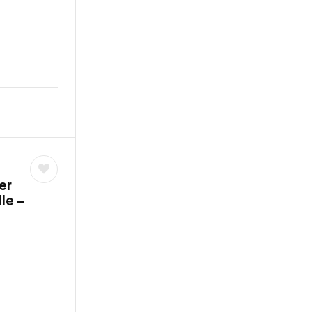
er
le –