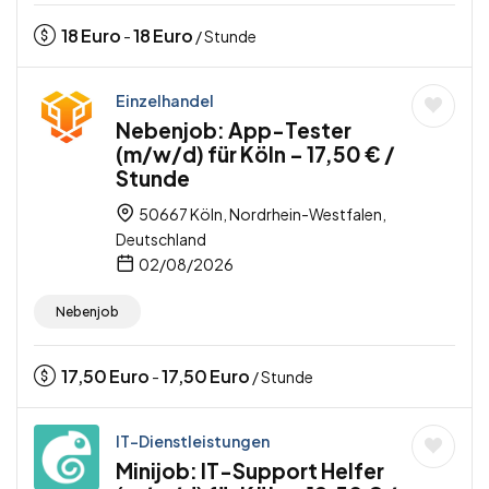
18
Euro
18
Euro
-
/ Stunde
Einzelhandel
Nebenjob: App-Tester
(m/w/d) für Köln – 17,50 € /
Stunde
50667 Köln, Nordrhein-Westfalen,
Deutschland
02/08/2026
Nebenjob
17,50
Euro
17,50
Euro
-
/ Stunde
IT-Dienstleistungen
Minijob: IT-Support Helfer