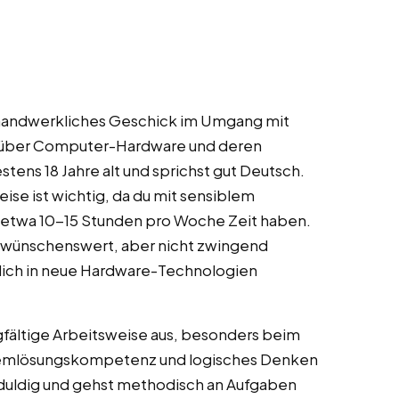
 handwerkliches Geschick im Umgang mit
über Computer-Hardware und deren
tens 18 Jahre alt und sprichst gut Deutsch.
ise ist wichtig, da du mit sensiblem
g etwa 10-15 Stunden pro Woche Zeit haben.
d wünschenswert, aber nicht zwingend
, dich in neue Hardware-Technologien
rgfältige Arbeitsweise aus, besonders beim
lemlösungskompetenz und logisches Denken
geduldig und gehst methodisch an Aufgaben