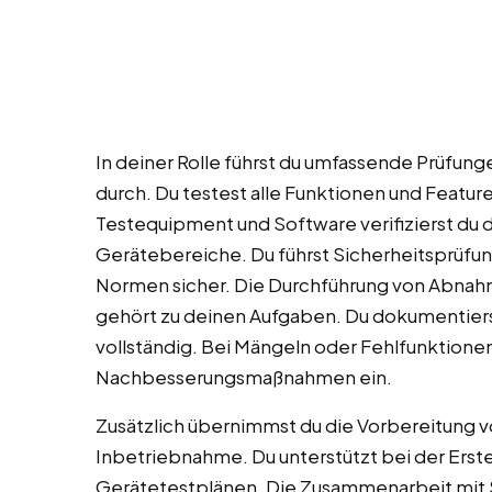
In deiner Rolle führst du umfassende Prüfu
durch. Du testest alle Funktionen und Featur
Testequipment und Software verifizierst du 
Gerätebereiche. Du führst Sicherheitsprüfung
Normen sicher. Die Durchführung von Abnahme
gehört zu deinen Aufgaben. Du dokumentier
vollständig. Bei Mängeln oder Fehlfunktionen
Nachbesserungsmaßnahmen ein.
Zusätzlich übernimmst du die Vorbereitung vo
Inbetriebnahme. Du unterstützt bei der Erste
Gerätetestplänen. Die Zusammenarbeit mit