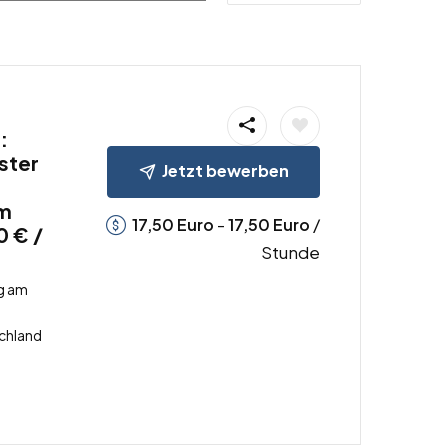
:
ster
Jetzt bewerben
am
-
/
17,50
Euro
17,50
Euro
0 € /
Stunde
g am
chland