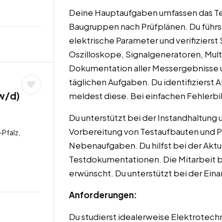
Deine Hauptaufgaben umfassen das Te
Baugruppen nach Prüfplänen. Du führs
elektrische Parameter und verifizierst
Oszilloskope, Signalgeneratoren, Mul
Dokumentation aller Messergebnisse u
täglichen Aufgaben. Du identifizierst
w/d)
meldest diese. Bei einfachen Fehlerbil
Du unterstützt bei der Instandhaltung u
Vorbereitung von Testaufbauten und 
-Pfalz,
Nebenaufgaben. Du hilfst bei der Aktua
Testdokumentationen. Die Mitarbeit be
erwünscht. Du unterstützt bei der Ein
Anforderungen:
Du studierst idealerweise Elektrotech