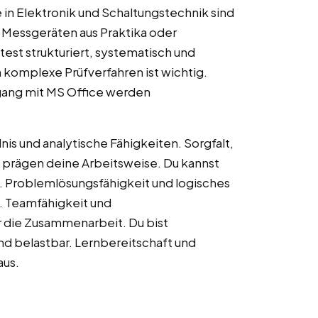
in Elektronik und Schaltungstechnik sind
 Messgeräten aus Praktika oder
est strukturiert, systematisch und
n komplexe Prüfverfahren ist wichtig.
gang mit MS Office werden
is und analytische Fähigkeiten. Sorgfalt,
 prägen deine Arbeitsweise. Du kannst
. Problemlösungsfähigkeit und logisches
. Teamfähigkeit und
r die Zusammenarbeit. Du bist
nd belastbar. Lernbereitschaft und
aus.