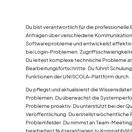
Du bist verantwortlich für die professionell
Anfragen über verschiedene Kommunikationsk
Softwareprobleme und entwickelst effektive
bei Login-Problemen, Zugriffsschwierigkeit
Du leitest komplexe technische Probleme an
Bearbeitungsfortschritte. Du führst Schulun
Funktionen der UNISCOLA-Plattform durch.
Du pflegst und aktualisierst die Wissensdat
Problemen. Du überwachst die Systemperf
Probleme proaktiv. Du unterstützt bei der Qu
Veröffentlichung. Du erstellst wöchentliche
Problemfelder. Du nimmst an Team-Meetings t
bearbeitest Nutzeranfragen zu Kompatibilit