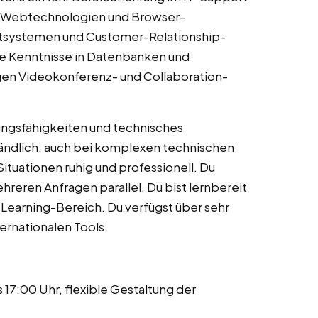
 in Webtechnologien und Browser-
ketsystemen und Customer-Relationship-
e Kenntnisse in Datenbanken und
igen Videokonferenz- und Collaboration-
ungsfähigkeiten und technisches
tändlich, auch bei komplexen technischen
Situationen ruhig und professionell. Du
ehreren Anfragen parallel. Du bist lernbereit
-Learning-Bereich. Du verfügst über sehr
ternationalen Tools.
 17:00 Uhr, flexible Gestaltung der