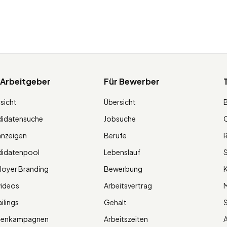
 Arbeitgeber
Für Bewerber
sicht
Übersicht
didatensuche
Jobsuche
O
anzeigen
Berufe
R
didatenpool
Lebenslauf
S
oyer Branding
Bewerbung
K
videos
Arbeitsvertrag
M
ilings
Gehalt
ienkampagnen
Arbeitszeiten
A