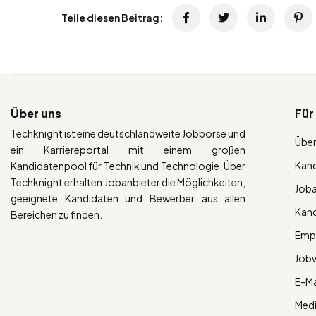
Teile diesen Beitrag:
Über uns
Für
Techknight ist eine deutschlandweite Jobbörse und
Über
ein Karriereportal mit einem großen
Kan
Kandidatenpool für Technik und Technologie. Über
Techknight erhalten Jobanbieter die Möglichkeiten,
Job
geeignete Kandidaten und Bewerber aus allen
Kan
Bereichen zu finden.
Empl
Job
E-Ma
Med