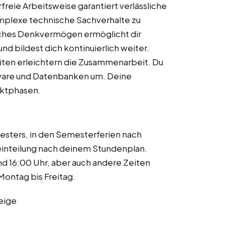
reie Arbeitsweise garantiert verlässliche
omplexe technische Sachverhalte zu
sches Denkvermögen ermöglicht dir
nd bildest dich kontinuierlich weiter.
ten erleichtern die Zusammenarbeit. Du
tware und Datenbanken um. Deine
jektphasen.
sters, in den Semesterferien nach
einteilung nach deinem Stundenplan.
d 16:00 Uhr, aber auch andere Zeiten
Montag bis Freitag.
eige