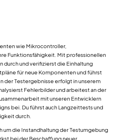
nten wie Mikrocontroller,
e Funktionsfähigkeit. Mit professionellen
durch und verifizierst die Einhaltung
estpläne für neue Komponenten und führst
n der Testergebnisse erfolgt in unserem
lysierst Fehlerbilder und arbeitest an der
 Zusammenarbeit mit unseren Entwicklern
gns bei. Du führst auch Langzeittests und
igkeit durch.
 um die Instandhaltung der Testumgebung
irkst bei der Beschaffung neuer