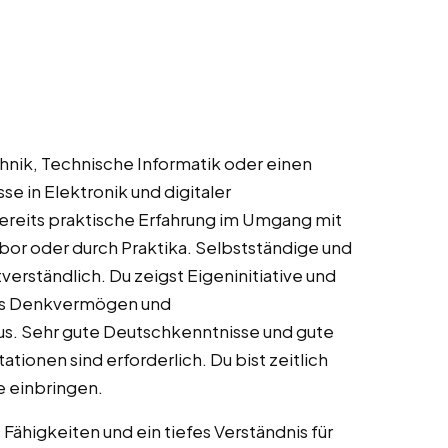
chnik, Technische Informatik oder einen
e in Elektronik und digitaler
ereits praktische Erfahrung im Umgang mit
or oder durch Praktika. Selbstständige und
tverständlich. Du zeigst Eigeninitiative und
ches Denkvermögen und
. Sehr gute Deutschkenntnisse und gute
ionen sind erforderlich. Du bist zeitlich
e einbringen.
ähigkeiten und ein tiefes Verständnis für