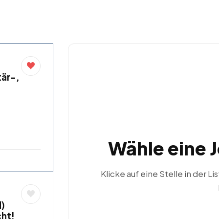
är-,
Wähle eine 
Klicke auf eine Stelle in der Li
)
cht!