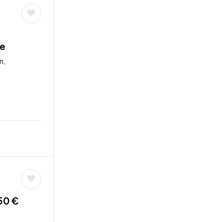
de
n,
50 €