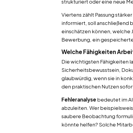
strukturiert oder eine neue 
Viertens zählt Passung stärke
informiert, soll anschließend
einschätzen können, welche Jo
Bewerbung, ein gespeichertes
Welche Fähigkeiten Arbeit
Die wichtigsten Fähigkeiten l
Sicherheitsbewusstsein, Doku
glaubwürdig, wenn sie in kon
den praktischen Nutzen sofor
Fehleranalyse
bedeutet im Al
abzuleiten. Wer beispielsweis
saubere Beobachtung formulier
könnte helfen? Solche Mitarb