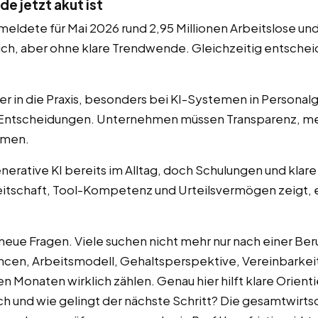
e jetzt akut ist
meldete für Mai 2026 rund 2,95 Millionen Arbeitslose un
ch, aber ohne klare Trendwende. Gleichzeitig entscheid
ker in die Praxis, besonders bei KI-Systemen in Personal
 Entscheidungen. Unternehmen müssen Transparenz, me
hmen.
rative KI bereits im Alltag, doch Schulungen und klare
eitschaft, Tool-Kompetenz und Urteilsvermögen zeigt,
 neue Fragen. Viele suchen nicht mehr nur nach einer B
ancen, Arbeitsmodell, Gehaltsperspektive, Vereinbarkei
Monaten wirklich zählen. Genau hier hilft klare Orienti
ch und wie gelingt der nächste Schritt? Die gesamtwirt