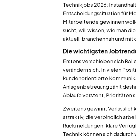
Technikjobs 2026: Instandhaltu
Entscheidungssituation für M
Mitarbeitende gewinnen wollen
sucht, will wissen, wie man d
aktuell, branchennah und mit 
Die wichtigsten Jobtrend
Erstens verschieben sich Roll
verändern sich. In vielen Pos
kundenorientierte Kommunikat
Anlagenbetreuung zählt desha
Abläufe versteht, Prioritäten 
Zweitens gewinnt Verlässlich
attraktiv, die verbindlich arb
Rückmeldungen, klare Verfügb
Technik können sich dadurch