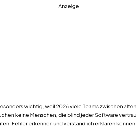
Anzeige
besonders wichtig, weil 2026 viele Teams zwischen alt
suchen keine Menschen, die blind jeder Software vertr
fen, Fehler erkennen und verständlich erklären könne