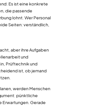
end: Es ist eine konkrete
en, die passende
rbung lohnt. Wer Personal
ide Seiten: verständlich,
Nacht, aber ihre Aufgaben
llenarbeit und
in, Prüftechnik und
cheidend ist, ob jemand
utzen.
 planen, werden Menschen
argument: pünktliche
he Erwartungen. Gerade