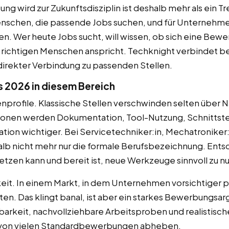
ng wird zur Zukunftsdisziplin ist deshalb mehr als ein Tr
enschen, die passende Jobs suchen, und für Unternehm
. Wer heute Jobs sucht, will wissen, ob sich eine Bewe
ie richtigen Menschen anspricht. Techknight verbindet be
direkter Verbindung zu passenden Stellen.
s 2026 in diesem Bereich
enprofile. Klassische Stellen verschwinden selten über 
itionen werden Dokumentation, Tool-Nutzung, Schnittste
ion wichtiger. Bei Servicetechniker:in, Mechatroniker:
lb nicht mehr nur die formale Berufsbezeichnung. Ents
setzen kann und bereit ist, neue Werkzeuge sinnvoll zu n
keit. In einem Markt, in dem Unternehmen vorsichtiger
eiten. Das klingt banal, ist aber ein starkes Bewerbungs
arkeit, nachvollziehbare Arbeitsproben und realistisc
 von vielen Standardbewerbungen abheben.