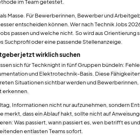
Methode im Team getestet.
r als Masse. Für Bewerberinnen, Bewerber und Arbeitgebe
 besser entscheiden können. Wer nach Technik Jobs 2026 
bs passen und welche nicht. So wird aus Orientierung s
 Suchprofil oder eine passende Stellenanzeige.
geber jetzt wirklich suchen
assen sich für Techknight in fünf Gruppen bündeln: Fehle
mentation und Elektrotechnik-Basis. Diese Fähigkeite
kreten Situationen sichtbar werden und Bewerberinnen
t erkennen.
ltag, Informationen nicht nur aufzunehmen, sondern En
e merkt, dass ein Ablauf hakt, sollte nicht auf Anweisun
en: Was passiert, wann passiert es, wen betrifft es und
eitenden entlasten Teams sofort.