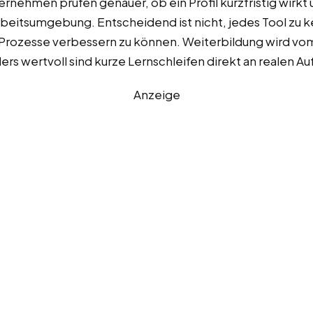
nehmen prüfen genauer, ob ein Profil kurzfristig wirkt u
Arbeitsumgebung. Entscheidend ist nicht, jedes Tool zu
 Prozesse verbessern zu können. Weiterbildung wird vom
s wertvoll sind kurze Lernschleifen direkt an realen A
Anzeige