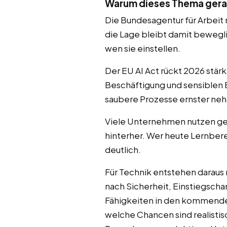
Warum dieses Thema gerad
Die Bundesagentur für Arbeit 
die Lage bleibt damit bewegli
wen sie einstellen.
Der EU AI Act rückt 2026 stär
Beschäftigung und sensiblen
saubere Prozesse ernster ne
Viele Unternehmen nutzen gene
hinterher. Wer heute Lernber
deutlich.
Für Technik entstehen daraus
nach Sicherheit, Einstiegsch
Fähigkeiten in den kommenden 
welche Chancen sind realistis