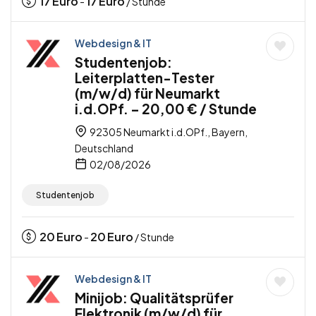
17
Euro
17
Euro
-
/ Stunde
Webdesign & IT
Studentenjob:
Leiterplatten-Tester
(m/w/d) für Neumarkt
i.d.OPf. – 20,00 € / Stunde
92305 Neumarkt i.d.OPf., Bayern,
Deutschland
02/08/2026
Studentenjob
20
Euro
20
Euro
-
/ Stunde
Webdesign & IT
Minijob: Qualitätsprüfer
Elektronik (m/w/d) für