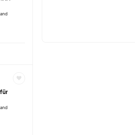
land
für
land