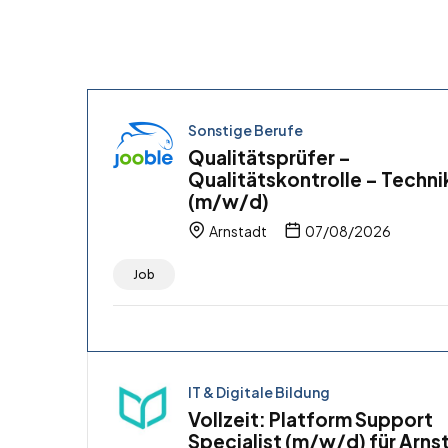
Sonstige Berufe
Qualitätsprüfer –
Qualitätskontrolle – Techni
(m/w/d)
Arnstadt
07/08/2026
Job
IT & Digitale Bildung
Vollzeit: Platform Support
Specialist (m/w/d) für Arns