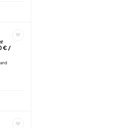
er
0 € /
land