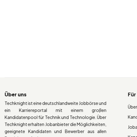
Über uns
Für
Techknight ist eine deutschlandweite Jobbörse und
Über
ein Karriereportal mit einem großen
Kan
Kandidatenpool für Technik und Technologie. Über
Techknight erhalten Jobanbieter die Möglichkeiten,
Job
geeignete Kandidaten und Bewerber aus allen
Kan