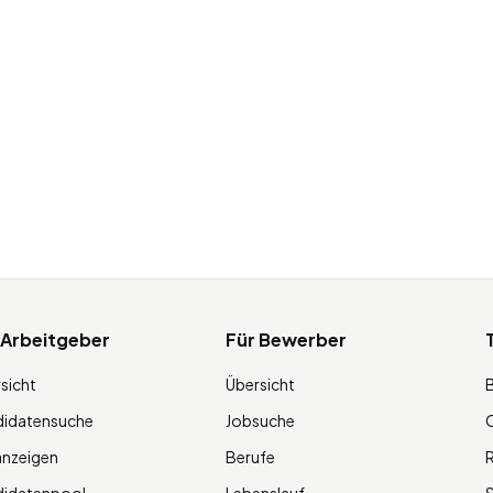
 Arbeitgeber
Für Bewerber
sicht
Übersicht
didatensuche
Jobsuche
O
anzeigen
Berufe
R
didatenpool
Lebenslauf
S