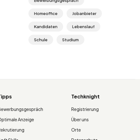
Bewerbungsgespräch
Homeoffice
Jobanbieter
Kandidaten
Lebenslauf
Schule
Studium
Tipps
Techknight
Bewerbungsgespräch
Registrierung
ptimale Anzeige
Über uns
ekrutierung
Orte
oft Skills
Datenschutz