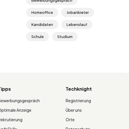
Bewerbungsgespräch
Homeoffice
Jobanbieter
Kandidaten
Lebenslauf
Schule
Studium
Tipps
Techknight
Bewerbungsgespräch
Registrierung
ptimale Anzeige
Über uns
ekrutierung
Orte
oft Skills
Datenschutz