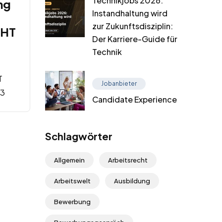
Technikjobs 2026:
ng
Instandhaltung wird
zur Zukunftsdisziplin:
GHT
Der Karriere-Guide für
Technik
T
Jobanbieter
23
Candidate Experience
Schlagwörter
Allgemein
Arbeitsrecht
Arbeitswelt
Ausbildung
Bewerbung