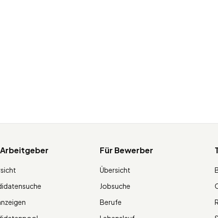
 Arbeitgeber
Für Bewerber
sicht
Übersicht
didatensuche
Jobsuche
O
anzeigen
Berufe
R
didatenpool
Lebenslauf
S