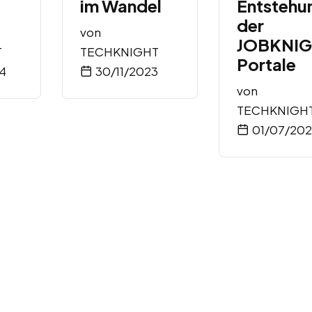
im Wandel
Entstehu
der
von
JOBKNI
T
TECHKNIGHT
Portale
4
30/11/2023
von
TECHKNIGH
01/07/20