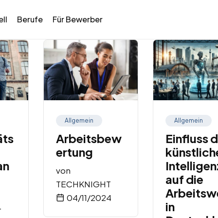
ll
Berufe
Für Bewerber
Allgemein
Allgemein
äts
Arbeitsbew
Einfluss 
ertung
künstlich
an
Intelligen
von
auf die
TECHKNIGHT
Arbeitsw
04/11/2024
in
T