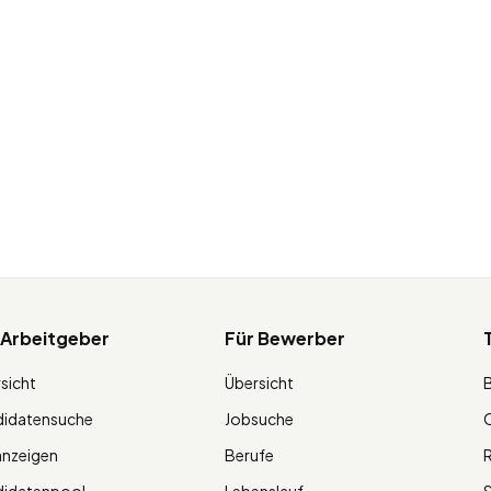
 Arbeitgeber
Für Bewerber
sicht
Übersicht
didatensuche
Jobsuche
O
anzeigen
Berufe
R
didatenpool
Lebenslauf
S