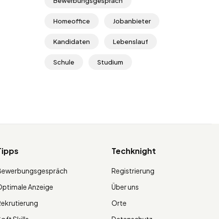
Bewerbungsgespräch
Homeoffice
Jobanbieter
Kandidaten
Lebenslauf
Schule
Studium
Tipps
Techknight
Bewerbungsgespräch
Registrierung
ptimale Anzeige
Über uns
ekrutierung
Orte
oft Skills
Datenschutz