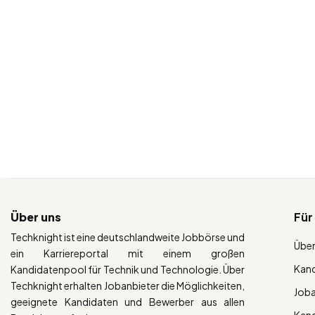
Über uns
Für
Techknight ist eine deutschlandweite Jobbörse und
Über
ein Karriereportal mit einem großen
Kan
Kandidatenpool für Technik und Technologie. Über
Techknight erhalten Jobanbieter die Möglichkeiten,
Job
geeignete Kandidaten und Bewerber aus allen
Kan