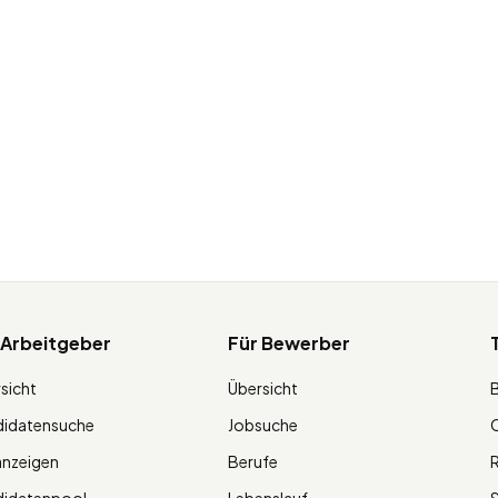
 Arbeitgeber
Für Bewerber
sicht
Übersicht
didatensuche
Jobsuche
O
anzeigen
Berufe
R
didatenpool
Lebenslauf
S