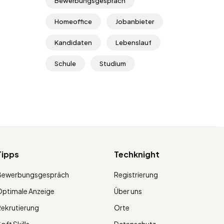
Bewerbungsgespräch
Homeoffice
Jobanbieter
Kandidaten
Lebenslauf
Schule
Studium
Tipps
Techknight
Bewerbungsgespräch
Registrierung
ptimale Anzeige
Über uns
ekrutierung
Orte
oft Skills
Datenschutz