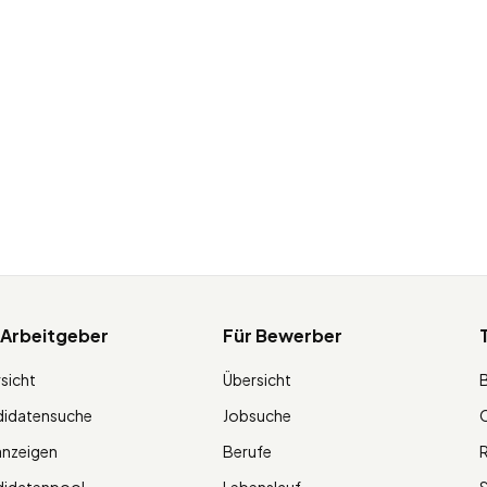
 Arbeitgeber
Für Bewerber
sicht
Übersicht
didatensuche
Jobsuche
O
anzeigen
Berufe
R
didatenpool
Lebenslauf
S