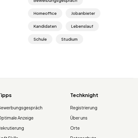
Bewerbungsgespräch
Homeoffice
Jobanbieter
Kandidaten
Lebenslauf
Schule
Studium
Tipps
Techknight
Bewerbungsgespräch
Registrierung
ptimale Anzeige
Über uns
ekrutierung
Orte
oft Skills
Datenschutz