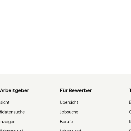
 Arbeitgeber
Für Bewerber
sicht
Übersicht
didatensuche
Jobsuche
O
anzeigen
Berufe
R
didatenpool
Lebenslauf
S