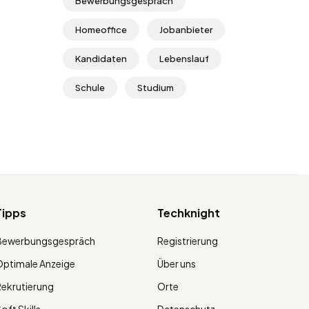
Bewerbungsgespräch
Homeoffice
Jobanbieter
Kandidaten
Lebenslauf
Schule
Studium
Tipps
Techknight
Bewerbungsgespräch
Registrierung
ptimale Anzeige
Über uns
ekrutierung
Orte
oft Skills
Datenschutz