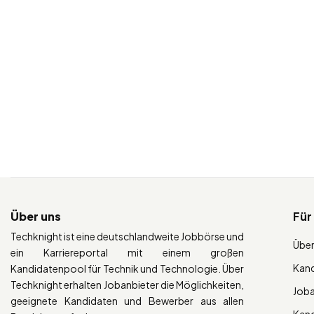
Über uns
Für
Techknight ist eine deutschlandweite Jobbörse und
Über
ein Karriereportal mit einem großen
Kan
Kandidatenpool für Technik und Technologie. Über
Techknight erhalten Jobanbieter die Möglichkeiten,
Job
geeignete Kandidaten und Bewerber aus allen
Kan