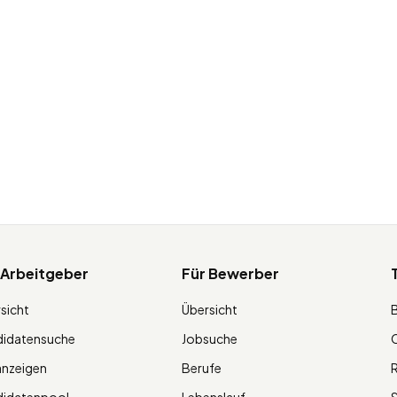
 Arbeitgeber
Für Bewerber
sicht
Übersicht
didatensuche
Jobsuche
O
anzeigen
Berufe
R
didatenpool
Lebenslauf
S