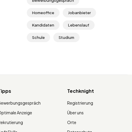
Bewerbungsgespräch
Homeoffice
Jobanbieter
Kandidaten
Lebenslauf
Schule
Studium
Tipps
Techknight
Bewerbungsgespräch
Registrierung
ptimale Anzeige
Über uns
ekrutierung
Orte
oft Skills
Datenschutz