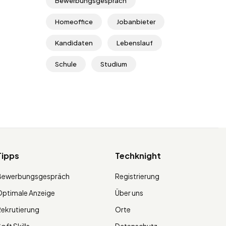
Bewerbungsgespräch
Homeoffice
Jobanbieter
Kandidaten
Lebenslauf
Schule
Studium
Tipps
Techknight
Bewerbungsgespräch
Registrierung
ptimale Anzeige
Über uns
ekrutierung
Orte
oft Skills
Datenschutz