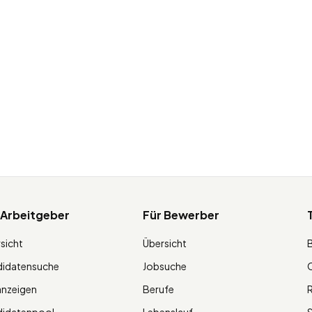
 Arbeitgeber
Für Bewerber
sicht
Übersicht
didatensuche
Jobsuche
O
anzeigen
Berufe
R
didatenpool
Lebenslauf
S