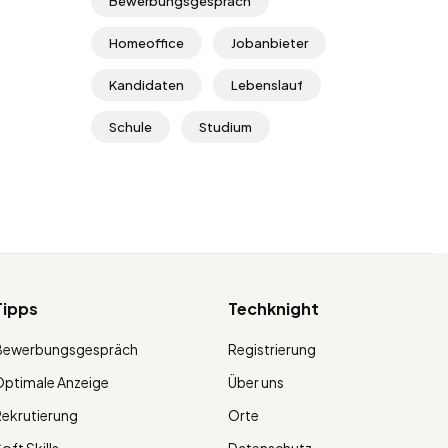
Bewerbungsgespräch
Homeoffice
Jobanbieter
Kandidaten
Lebenslauf
Schule
Studium
Tipps
Techknight
Bewerbungsgespräch
Registrierung
ptimale Anzeige
Über uns
ekrutierung
Orte
oft Skills
Datenschutz