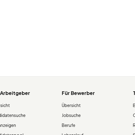
 Arbeitgeber
Für Bewerber
sicht
Übersicht
didatensuche
Jobsuche
O
anzeigen
Berufe
R
didatenpool
Lebenslauf
S