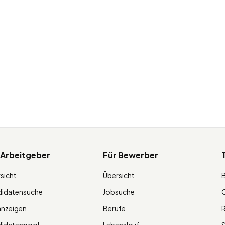
 Arbeitgeber
Für Bewerber
sicht
Übersicht
didatensuche
Jobsuche
O
anzeigen
Berufe
R
didatenpool
Lebenslauf
S