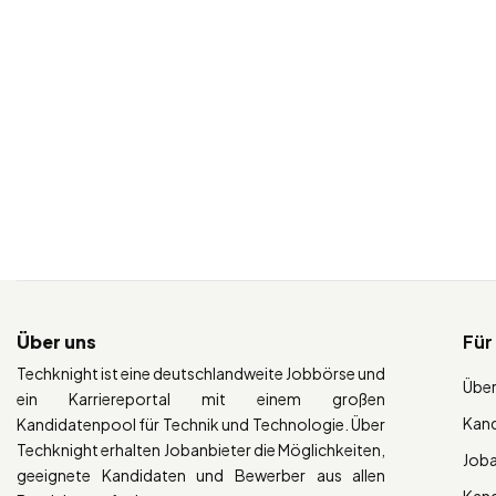
Über uns
Für
Techknight ist eine deutschlandweite Jobbörse und
Über
ein Karriereportal mit einem großen
Kan
Kandidatenpool für Technik und Technologie. Über
Techknight erhalten Jobanbieter die Möglichkeiten,
Job
geeignete Kandidaten und Bewerber aus allen
Kan