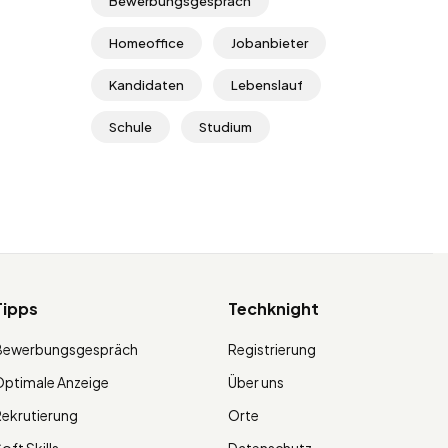
Bewerbungsgespräch
Homeoffice
Jobanbieter
Kandidaten
Lebenslauf
Schule
Studium
Tipps
Techknight
Bewerbungsgespräch
Registrierung
ptimale Anzeige
Über uns
ekrutierung
Orte
oft Skills
Datenschutz