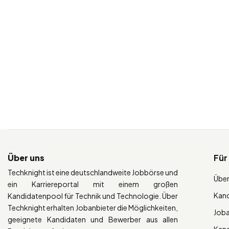
Über uns
Für
Techknight ist eine deutschlandweite Jobbörse und
Über
ein Karriereportal mit einem großen
Kan
Kandidatenpool für Technik und Technologie. Über
Techknight erhalten Jobanbieter die Möglichkeiten,
Job
geeignete Kandidaten und Bewerber aus allen
Kan