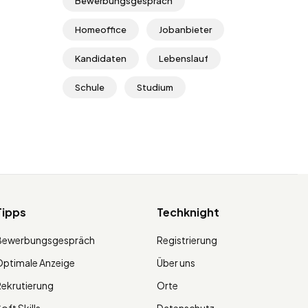
Bewerbungsgespräch
Homeoffice
Jobanbieter
Kandidaten
Lebenslauf
Schule
Studium
Tipps
Techknight
Bewerbungsgespräch
Registrierung
ptimale Anzeige
Über uns
ekrutierung
Orte
oft Skills
Datenschutz