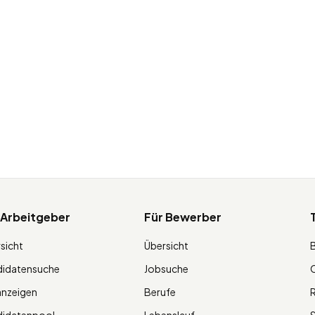
 Arbeitgeber
Für Bewerber
sicht
Übersicht
didatensuche
Jobsuche
O
anzeigen
Berufe
R
didatenpool
Lebenslauf
S