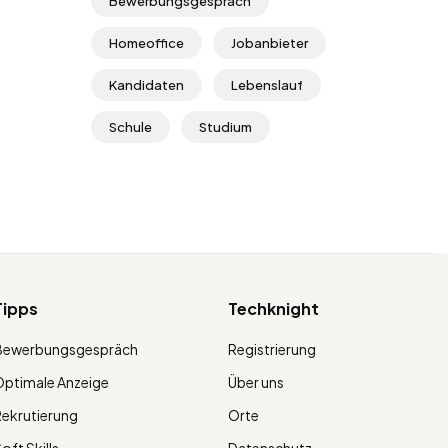
Bewerbungsgespräch
Homeoffice
Jobanbieter
Kandidaten
Lebenslauf
Schule
Studium
Tipps
Techknight
Bewerbungsgespräch
Registrierung
ptimale Anzeige
Über uns
ekrutierung
Orte
oft Skills
Datenschutz