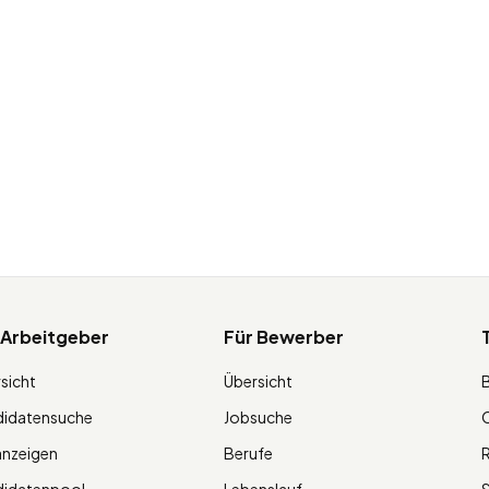
 Arbeitgeber
Für Bewerber
sicht
Übersicht
didatensuche
Jobsuche
O
anzeigen
Berufe
R
didatenpool
Lebenslauf
S