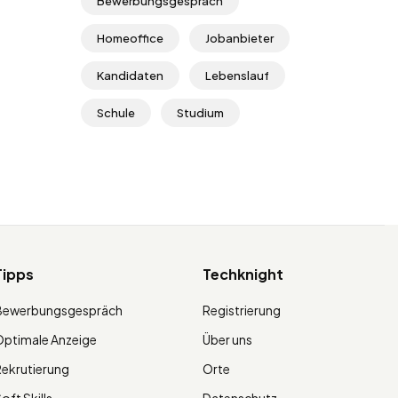
Bewerbungsgespräch
Homeoffice
Jobanbieter
Kandidaten
Lebenslauf
Schule
Studium
Tipps
Techknight
Bewerbungsgespräch
Registrierung
ptimale Anzeige
Über uns
ekrutierung
Orte
oft Skills
Datenschutz