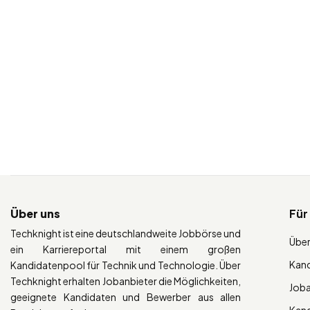
Über uns
Für
Techknight ist eine deutschlandweite Jobbörse und
Über
ein Karriereportal mit einem großen
Kan
Kandidatenpool für Technik und Technologie. Über
Techknight erhalten Jobanbieter die Möglichkeiten,
Job
geeignete Kandidaten und Bewerber aus allen
Kan