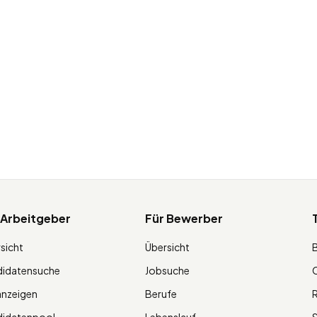
 Arbeitgeber
Für Bewerber
sicht
Übersicht
didatensuche
Jobsuche
O
anzeigen
Berufe
R
didatenpool
Lebenslauf
S