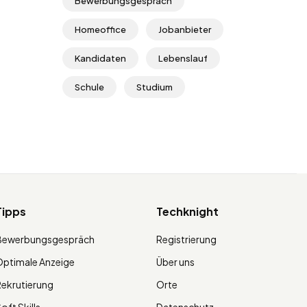
Bewerbungsgespräch
Homeoffice
Jobanbieter
Kandidaten
Lebenslauf
Schule
Studium
Tipps
Techknight
Bewerbungsgespräch
Registrierung
ptimale Anzeige
Über uns
ekrutierung
Orte
oft Skills
Datenschutz