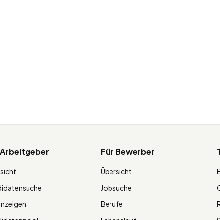
 Arbeitgeber
Für Bewerber
sicht
Übersicht
didatensuche
Jobsuche
O
anzeigen
Berufe
R
didatenpool
Lebenslauf
S