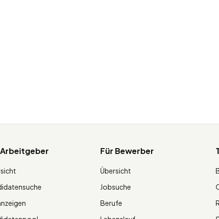
 Arbeitgeber
Für Bewerber
sicht
Übersicht
didatensuche
Jobsuche
O
anzeigen
Berufe
R
didatenpool
Lebenslauf
S