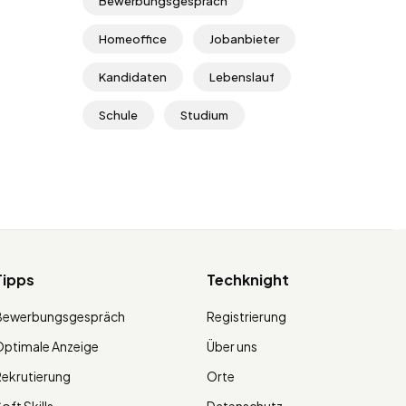
Bewerbungsgespräch
Homeoffice
Jobanbieter
Kandidaten
Lebenslauf
Schule
Studium
Tipps
Techknight
Bewerbungsgespräch
Registrierung
ptimale Anzeige
Über uns
ekrutierung
Orte
oft Skills
Datenschutz