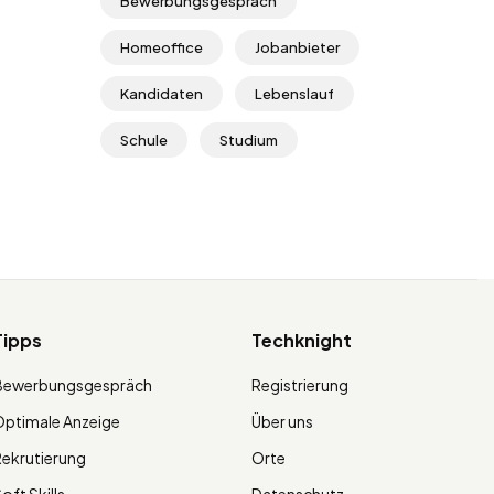
Bewerbungsgespräch
Homeoffice
Jobanbieter
Kandidaten
Lebenslauf
Schule
Studium
Tipps
Techknight
Bewerbungsgespräch
Registrierung
ptimale Anzeige
Über uns
ekrutierung
Orte
oft Skills
Datenschutz