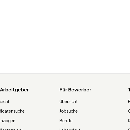
 Arbeitgeber
Für Bewerber
sicht
Übersicht
didatensuche
Jobsuche
O
anzeigen
Berufe
R
didatenpool
Lebenslauf
S