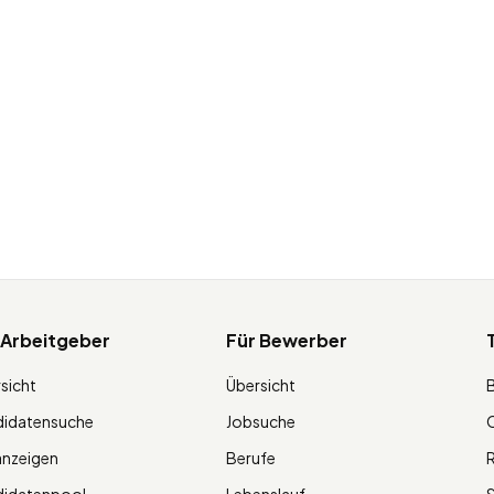
 Arbeitgeber
Für Bewerber
sicht
Übersicht
didatensuche
Jobsuche
O
anzeigen
Berufe
R
didatenpool
Lebenslauf
S