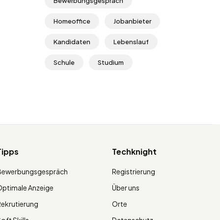
Bewerbungsgespräch
Homeoffice
Jobanbieter
Kandidaten
Lebenslauf
Schule
Studium
Tipps
Techknight
Bewerbungsgespräch
Registrierung
ptimale Anzeige
Über uns
ekrutierung
Orte
oft Skills
Datenschutz