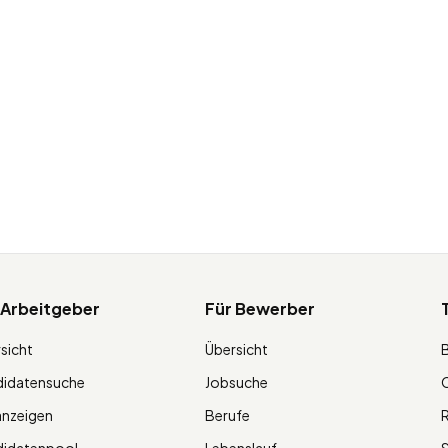
 Arbeitgeber
Für Bewerber
sicht
Übersicht
didatensuche
Jobsuche
O
anzeigen
Berufe
R
didatenpool
Lebenslauf
S