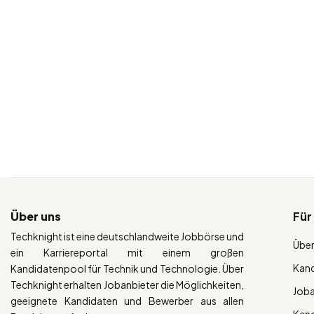
Über uns
Für
Techknight ist eine deutschlandweite Jobbörse und
Über
ein Karriereportal mit einem großen
Kan
Kandidatenpool für Technik und Technologie. Über
Techknight erhalten Jobanbieter die Möglichkeiten,
Job
geeignete Kandidaten und Bewerber aus allen
Kan