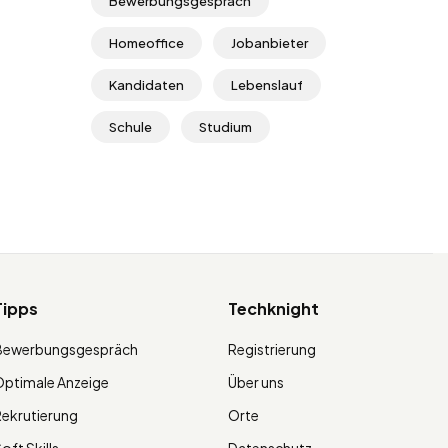
Bewerbungsgespräch
Homeoffice
Jobanbieter
Kandidaten
Lebenslauf
Schule
Studium
Tipps
Techknight
Bewerbungsgespräch
Registrierung
ptimale Anzeige
Über uns
ekrutierung
Orte
oft Skills
Datenschutz