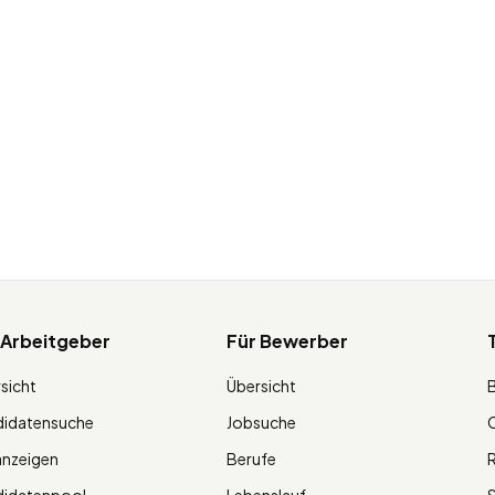
 Arbeitgeber
Für Bewerber
sicht
Übersicht
didatensuche
Jobsuche
O
anzeigen
Berufe
R
didatenpool
Lebenslauf
S