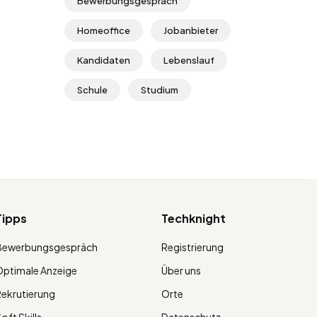
Bewerbungsgespräch
Homeoffice
Jobanbieter
Kandidaten
Lebenslauf
Schule
Studium
Tipps
Techknight
Bewerbungsgespräch
Registrierung
ptimale Anzeige
Über uns
ekrutierung
Orte
oft Skills
Datenschutz