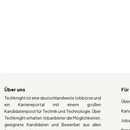
Über uns
Für
Techknight ist eine deutschlandweite Jobbörse und
Über
ein Karriereportal mit einem großen
Kan
Kandidatenpool für Technik und Technologie. Über
Techknight erhalten Jobanbieter die Möglichkeiten,
Job
geeignete Kandidaten und Bewerber aus allen
Kan