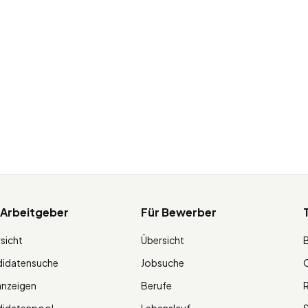
 Arbeitgeber
Für Bewerber
sicht
Übersicht
didatensuche
Jobsuche
O
anzeigen
Berufe
R
didatenpool
Lebenslauf
S