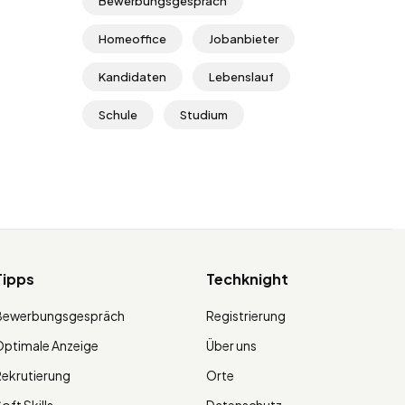
Bewerbungsgespräch
Homeoffice
Jobanbieter
Kandidaten
Lebenslauf
Schule
Studium
Tipps
Techknight
Bewerbungsgespräch
Registrierung
ptimale Anzeige
Über uns
ekrutierung
Orte
oft Skills
Datenschutz