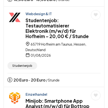
Webdesign & IT
Studentenjob:
Testautomatisierer
Elektronik (m/w/d) für
Hofheim – 20,00 € / Stunde
65719 Hofheim am Taunus, Hessen,
Deutschland
01/08/2026
Studentenjob
20
Euro
20
Euro
-
/ Stunde
Einzelhandel
Minijob: Smartphone App
Analyst (m/w/d) für Bottrop